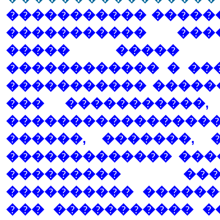
����������� �����
����������� ���
����� ����� �
������������ � ��
����������� ��������
��� �����������
��������������
������, �������, 
������������� ���
��������� ���
���������� ������
��� ����������� �