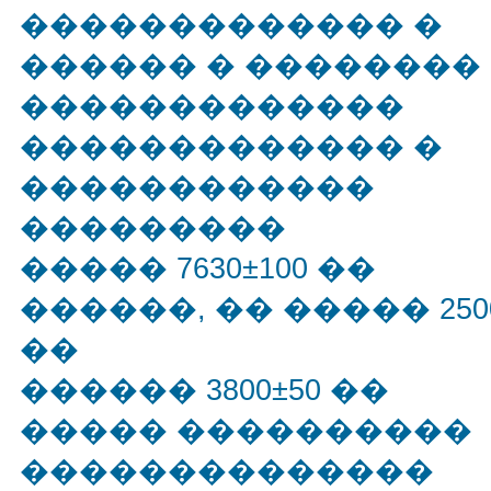
������������� �
������ � ��������
�������������
������������� �
������������
���������
����� 7630±100 ��
������, �� ����� 250
��
������ 3800±50 ��
����� ����������
��������������