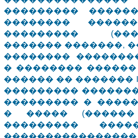
��������� �����
�������� �����
��������� (���
������� �������, �� 
�������� �������
� �������� ������
������ �� ������� I
��������� �������, 
��������� � ����
� ����� (������
��������� ����
���������������� 