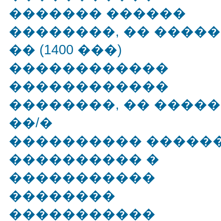
������� ������
��������, �� ����� 
�� (1400 ���)
������������
������������
��������, �� ����� 
��/�
���������� �����
���������� �
�����������
��������
�����������