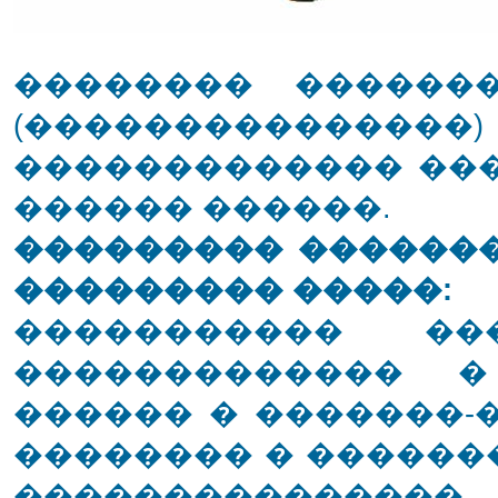
�������� ������
(�����������
������������� ��
������ ������.
��������� ������
��������� �����:
����������� ��
������������� �
������ � �������-
�������� � ������
���������������