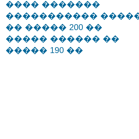
���� �������
����������� ����
�� ����� 200 ��
����� ������ ��
����� 190 ��