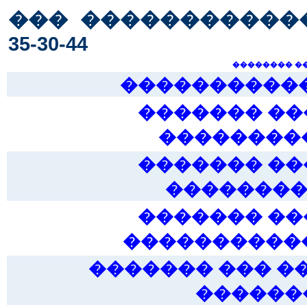
��� �������������� �/
35-30-44
�������� �
����������� 
������� �
���������
������� �
��������
������� �
�����������
������� ��� �
�������