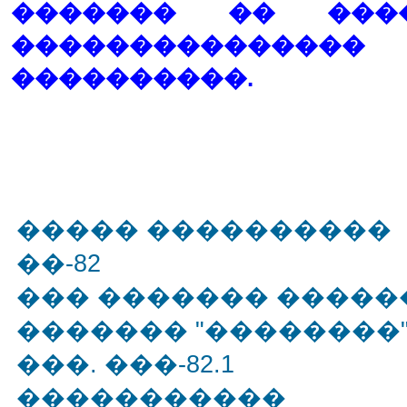
������� �� ���
������������
����������.
����� ����������
��-82
��� ������� �����
������� "��������
���. ���-82.1
�����������