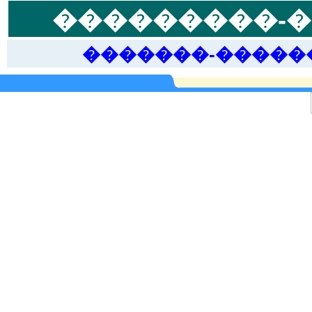
���������-�
�������-�����