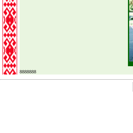
8888888