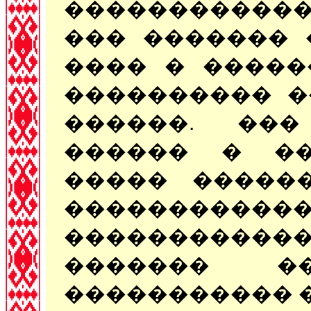
������������
��� ������� 
���� � �����
���������� �
������. ��
������ � ��
����� �����
���������
������������
������� ��
����������� �