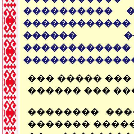
���������� 
������������ 
������ �
���������
�������������
��� ����� ���
������ ��� ��
�������� ���
������� �����