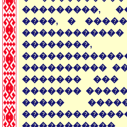
���������, 
����, � ����
������������
��������,
�����������
���������� ��
������� ���
������� �����
����� ����
����������
����������� 