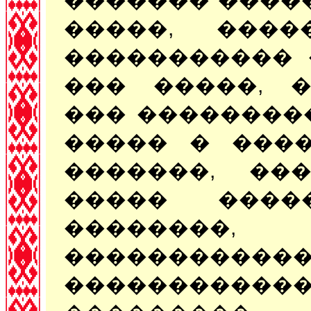
�����, ���
����������� 
��� �����, �
��� ��������
����� � ����
�������, ��
����� ����
��������, 
��������
�����������