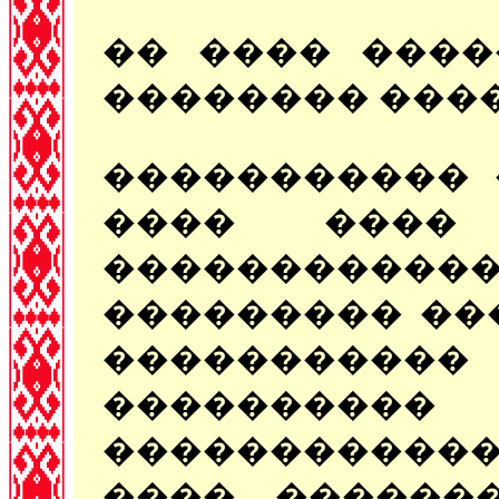
�� ���� ����
�������� ����
����������� 
���� ����
����������
��������� ��
�����������
����������
������������
���� ������