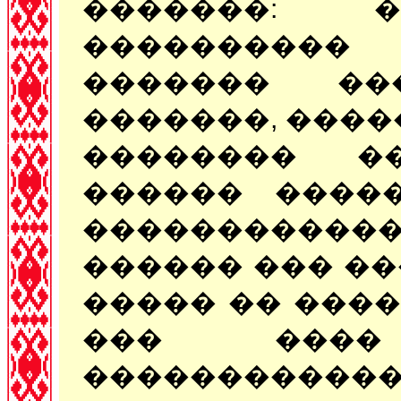
�������: �
����������
������� ��
�������, ����
�������� �
������ ����
�����������
������ ��� �
����� �� ����
��� ���
�������