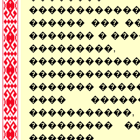
�����������
������ ��� �
������� � ��
���������
����������
���������
������� �����
���� �����
�����������,
��������� �
�������.