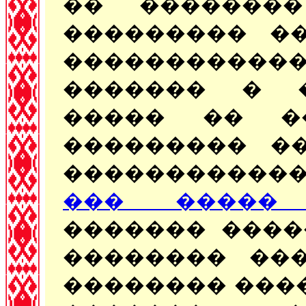
�� ��������
��������� ��
�����������
������� � �
����� �� �
��������� �
�����������
��� ����� 
������� ����
�������� ���
�������� ���