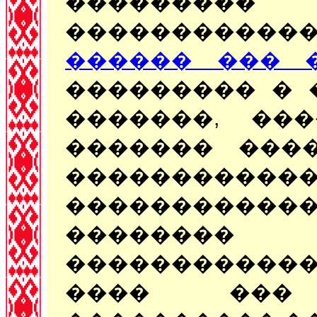
��������
�����������
������ ��� 
��������� � 
�������, ��
������� ���
�����������
����������
��������
�����������
���� ��� 