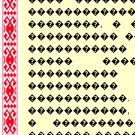
���������
��������, � 
���������� �
����������
����� ����
����������
����������
�����������.
�����������,
� ���������
������� ����