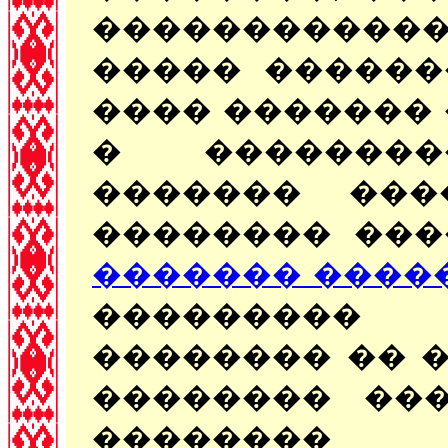
����������
����� ������
���� �������
� ��������
������� ���
�������� ���
������� ����
��������� 
�������� �� 
�������� ���
��������