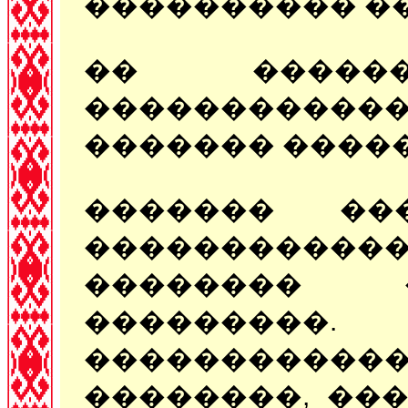
���������� �
�� ����
���������
������� ����
������� �
������������
�������� 
��������
���������
��������, ��