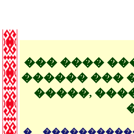
��� ���� �
������ ��� 
�����, ���
� ����������